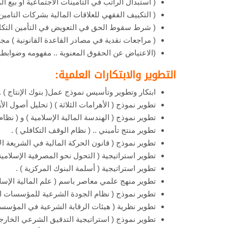
( استبدال الراتب في التأمينات الاجتماعية أو بيع ا
( التكييف الفقهي للعلاقات المالية بشركات التامين 
( شرط سقوط الحق في التعويض في التأمين التكافل
( مراجعات نقدية في مصادر القاعدة القانونية ) مجل
(الاعتياض عن الحقوق المعنوية .. مفهومه وضوابطه 
التطوير والابتكارات العلمية:
ابتكار وتطوير وتأسيس نموذج عمل( بنوك الإنتاج ) .
تطوير نموذج ( الأهرامات الثلاثة ) ( تحليل أصول ال
تطوير نموذج ( الهندسة المالية الإسلامية ) و ( نظا
تطوير منتج تأميني .. ( نظام الوقف التكافلي ) .
تطوير نموذج ( قانون الحركة المالية في الشريعة الإ
تطوير استراتيجية ( التحول نحو المصرفية الإسلامية 
تطوير استراتيجية ( أسلمة البنوك المركزية ) .
تطوير منهج علمي معاصر باسم ( علم المالية الإسلام
تطوير نموذج ( نظام الجودة الشرعية للمؤسسات الخ
تطوير نظرية ( هيئات الرقابة الشرعية في المؤسسات 
تطوير نموذج ( استراتيجية التدقيق الشرعي الخارجي